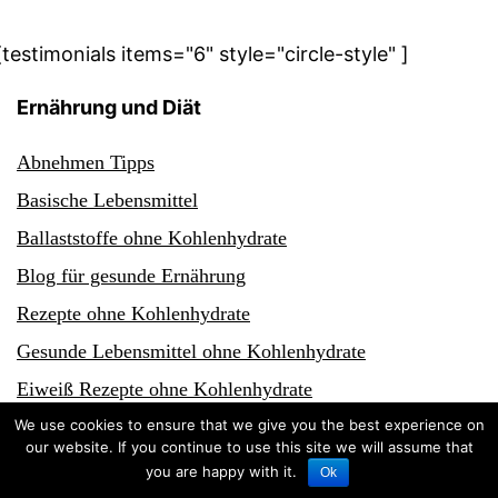
[testimonials items="6" style="circle-style" ]
Ernährung und Diät
Abnehmen Tipps
Basische Lebensmittel
Ballaststoffe ohne Kohlenhydrate
Blog für gesunde Ernährung
Rezepte ohne Kohlenhydrate
Gesunde Lebensmittel ohne Kohlenhydrate
Eiweiß Rezepte ohne Kohlenhydrate
Diät Rezepte ohne Kohlenhydrat
We use cookies to ensure that we give you the best experience on
our website. If you continue to use this site we will assume that
Kohlenhydratarme Lebensmittel
you are happy with it.
Ok