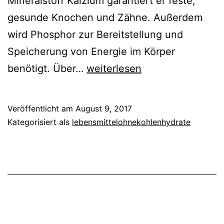
Mineralstoff Kalzium garantiert er feste,
gesunde Knochen und Zähne. Außerdem
wird Phosphor zur Bereitstellung und
Speicherung von Energie im Körper
Phosphor
benötigt. Über…
weiterlesen
in
Lebensmitteln
Veröffentlicht am
August 9, 2017
Kategorisiert als
lebensmittelohnekohlenhydrate