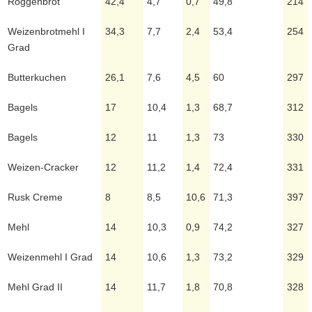
Roggenbrot
42,4
4,7
0,7
49,8
214
Weizenbrotmehl I
34,3
7,7
2,4
53,4
254
Grad
Butterkuchen
26,1
7,6
4,5
60
297
Bagels
17
10,4
1,3
68,7
312
Bagels
12
11
1,3
73
330
Weizen-Cracker
12
11,2
1,4
72,4
331
Rusk Creme
8
8,5
10,6
71,3
397
Mehl
14
10,3
0,9
74,2
327
Weizenmehl I Grad
14
10,6
1,3
73,2
329
Mehl Grad II
14
11,7
1,8
70,8
328