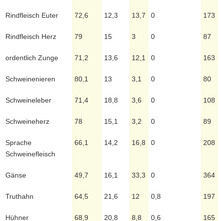
Rindfleisch Euter
72,6
12,3
13,7
0
173
Rindfleisch Herz
79
15
3
0
87
ordentlich Zunge
71,2
13,6
12,1
0
163
Schweinenieren
80,1
13
3,1
0
80
Schweineleber
71,4
18,8
3,6
0
108
Schweineherz
78
15,1
3,2
0
89
Sprache
66,1
14,2
16,8
0
208
Schweinefleisch
Gänse
49,7
16,1
33,3
0
364
Truthahn
64,5
21,6
12
0,8
197
Hühner
68,9
20,8
8,8
0,6
165