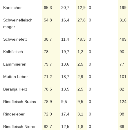
Kaninchen
65,3
20,7
12,9
0
199
Schweinefleisch
54,8
16,4
27,8
0
316
mager
Schweinefett
38,7
11,4
49,3
0
489
Kalbfleisch
78
19,7
1,2
0
90
Lammnieren
79,7
13,6
2,5
0
77
Mutton Leber
71,2
18,7
2,9
0
101
Baranja Herz
78,5
13,5
2,5
0
82
Rindfleisch Brains
78,9
9,5
9,5
0
124
Rinderleber
72,9
17,4
3,1
0
98
Rindfleisch Nieren
82,7
12,5
1,8
0
66