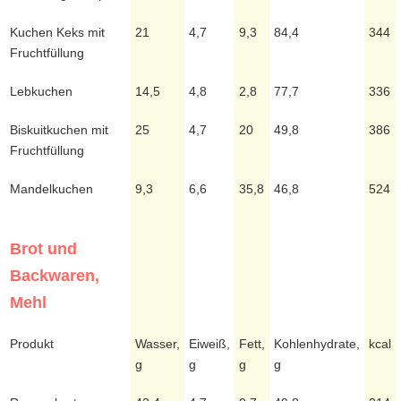
Kuchen Keks mit
21
4,7
9,3
84,4
344
Fruchtfüllung
Lebkuchen
14,5
4,8
2,8
77,7
336
Biskuitkuchen mit
25
4,7
20
49,8
386
Fruchtfüllung
Mandelkuchen
9,3
6,6
35,8
46,8
524
Brot und
Backwaren,
Mehl
Produkt
Wasser,
Eiweiß,
Fett,
Kohlenhydrate,
kcal
g
g
g
g