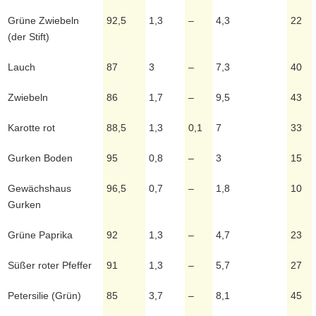
Grüne Zwiebeln
92,5
1,3
–
4,3
22
(der Stift)
Lauch
87
3
–
7,3
40
Zwiebeln
86
1,7
–
9,5
43
Karotte rot
88,5
1,3
0,1
7
33
Gurken Boden
95
0,8
–
3
15
Gewächshaus
96,5
0,7
–
1,8
10
Gurken
Grüne Paprika
92
1,3
–
4,7
23
Süßer roter Pfeffer
91
1,3
–
5,7
27
Petersilie (Grün)
85
3,7
–
8,1
45