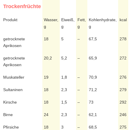
Trockenfrüchte
Produkt
Wasser,
Eiweiß,
Fett,
Kohlenhydrate,
kcal
g
g
g
g
getrocknete
18
5
–
67,5
278
Aprikosen
getrocknete
20,2
5,2
–
65,9
272
Aprikosen
Muskateller
19
1,8
–
70,9
276
Sultaninen
18
2,3
–
71,2
279
Kirsche
18
1,5
–
73
292
Birne
24
2,3
–
62,1
246
Pfirsiche
18
3
–
68,5
275