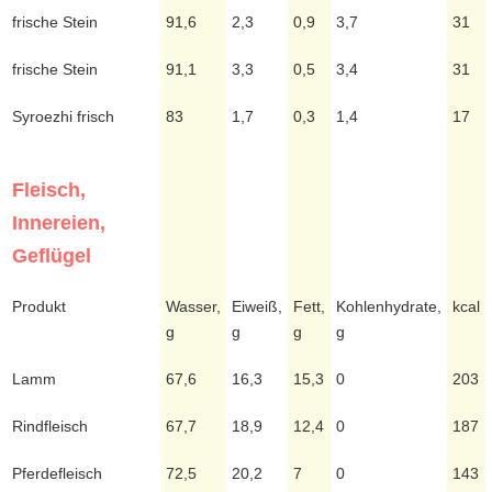
frische Stein
91,6
2,3
0,9
3,7
31
frische Stein
91,1
3,3
0,5
3,4
31
Syroezhi frisch
83
1,7
0,3
1,4
17
Fleisch,
Innereien,
Geflügel
Produkt
Wasser,
Eiweiß,
Fett,
Kohlenhydrate,
kcal
g
g
g
g
Lamm
67,6
16,3
15,3
0
203
Rindfleisch
67,7
18,9
12,4
0
187
Pferdefleisch
72,5
20,2
7
0
143