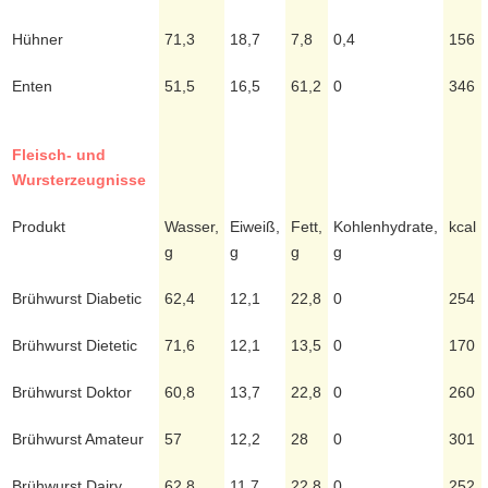
Hühner
71,3
18,7
7,8
0,4
156
Enten
51,5
16,5
61,2
0
346
Fleisch- und
Wursterzeugnisse
Produkt
Wasser,
Eiweiß,
Fett,
Kohlenhydrate,
kcal
g
g
g
g
Brühwurst Diabetic
62,4
12,1
22,8
0
254
Brühwurst Dietetic
71,6
12,1
13,5
0
170
Brühwurst Doktor
60,8
13,7
22,8
0
260
Brühwurst Amateur
57
12,2
28
0
301
Brühwurst Dairy
62,8
11,7
22,8
0
252