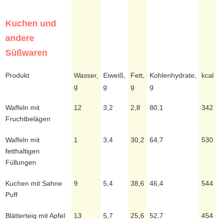
Kuchen und
andere
Süßwaren
Produkt
Wasser,
Eiweiß,
Fett,
Kohlenhydrate,
kcal
g
g
g
g
Waffeln mit
12
3,2
2,8
80,1
342
Fruchtbelägen
Waffeln mit
1
3,4
30,2
64,7
530
fetthaltigen
Füllungen
Kuchen mit Sahne
9
5,4
38,6
46,4
544
Puff
Blätterteig mit Apfel
13
5,7
25,6
52,7
454