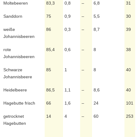
Moltebeeren
83,3
0,8
–
6,8
31
Sanddorn
75
0,9
–
5,5
30
weiße
86
0,3
–
8,7
39
Johannisbeeren
rote
85,4
0,6
–
8
38
Johannisbeeren
Schwarze
85
1
–
8
40
Johannisbeere
Heidelbeere
86,5
1,1
–
8,6
40
Hagebutte frisch
66
1,6
–
24
101
getrocknet
14
4
–
60
253
Hagebutten