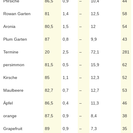
Pfirsiche
86,5
0,9
–
10,4
44
Rowan Garten
81
1,4
–
12,5
58
Aronia
80,5
1,5
–
12
54
Plum Garten
87
0,8
–
9,9
43
Termine
20
2,5
–
72,1
281
persimmon
81,5
0,5
–
15,9
62
Kirsche
85
1,1
–
12,3
52
Maulbeere
82,7
0,7
–
12,7
53
Äpfel
86,5
0,4
–
11,3
46
orange
87,5
0,9
–
8,4
38
Grapefruit
89
0,9
–
7,3
35