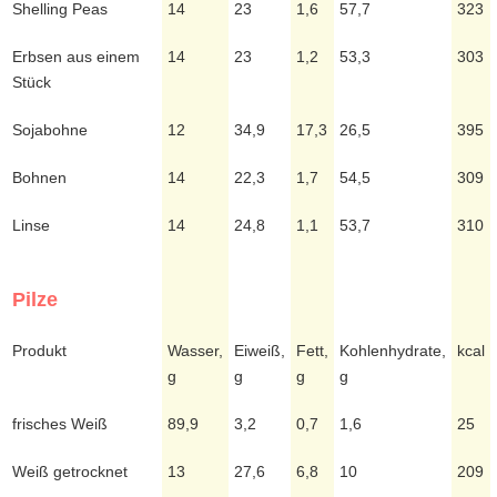
Shelling Peas
14
23
1,6
57,7
323
Erbsen aus einem
14
23
1,2
53,3
303
Stück
Sojabohne
12
34,9
17,3
26,5
395
Bohnen
14
22,3
1,7
54,5
309
Linse
14
24,8
1,1
53,7
310
Pilze
Produkt
Wasser,
Eiweiß,
Fett,
Kohlenhydrate,
kcal
g
g
g
g
frisches Weiß
89,9
3,2
0,7
1,6
25
Weiß getrocknet
13
27,6
6,8
10
209