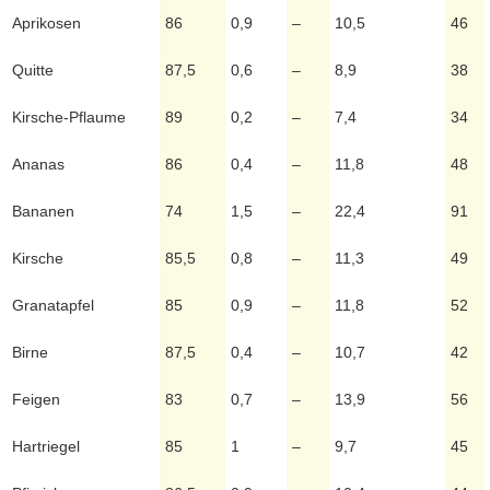
Aprikosen
86
0,9
–
10,5
46
Quitte
87,5
0,6
–
8,9
38
Kirsche-Pflaume
89
0,2
–
7,4
34
Ananas
86
0,4
–
11,8
48
Bananen
74
1,5
–
22,4
91
Kirsche
85,5
0,8
–
11,3
49
Granatapfel
85
0,9
–
11,8
52
Birne
87,5
0,4
–
10,7
42
Feigen
83
0,7
–
13,9
56
Hartriegel
85
1
–
9,7
45