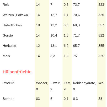
Reis
14
7
0,6
73,7
323
Weizen „Poltawa“
14
12,7
1,1
70,6
325
Haferflocken
10
12,2
5,8
68,3
357
Gerste
14
10,4
1,3
71,7
322
Herkules
12
13,1
6,2
65,7
355
Mais
14
8,3
1,2
75
325
Hülsenfrüchte
Produkt
Wasser,
Eiweiß,
Fett,
Kohlenhydrate,
kcal
g
g
g
g
Bohnen
83
6
0,1
8,3
58