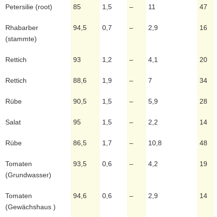
Petersilie (root)
85
1,5
–
11
47
Rhabarber
94,5
0,7
–
2,9
16
(stammte)
Rettich
93
1,2
–
4,1
20
Rettich
88,6
1,9
–
7
34
Rübe
90,5
1,5
–
5,9
28
Salat
95
1,5
–
2,2
14
Rübe
86,5
1,7
–
10,8
48
Tomaten
93,5
0,6
–
4,2
19
(Grundwasser)
Tomaten
94,6
0,6
–
2,9
14
(Gewächshaus )