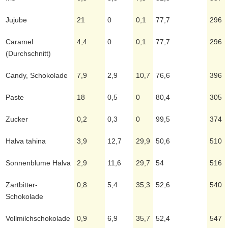
Jujube
21
0
0,1
77,7
296
Caramel
4,4
0
0,1
77,7
296
(Durchschnitt)
Candy, Schokolade
7,9
2,9
10,7
76,6
396
Paste
18
0,5
0
80,4
305
Zucker
0,2
0,3
0
99,5
374
Halva tahina
3,9
12,7
29,9
50,6
510
Sonnenblume Halva
2,9
11,6
29,7
54
516
Zartbitter-
0,8
5,4
35,3
52,6
540
Schokolade
Vollmilchschokolade
0,9
6,9
35,7
52,4
547