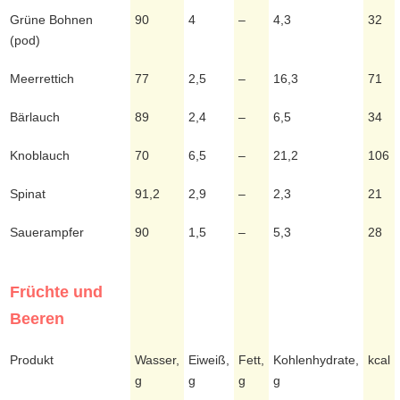
Grüne Bohnen
90
4
–
4,3
32
(pod)
Meerrettich
77
2,5
–
16,3
71
Bärlauch
89
2,4
–
6,5
34
Knoblauch
70
6,5
–
21,2
106
Spinat
91,2
2,9
–
2,3
21
Sauerampfer
90
1,5
–
5,3
28
Früchte und
Beeren
Produkt
Wasser,
Eiweiß,
Fett,
Kohlenhydrate,
kcal
g
g
g
g