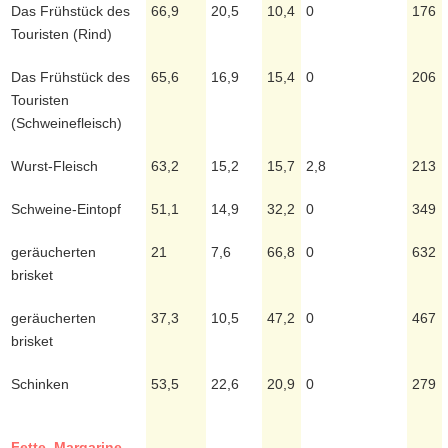
Das Frühstück des
66,9
20,5
10,4
0
176
Touristen (Rind)
Das Frühstück des
65,6
16,9
15,4
0
206
Touristen
(Schweinefleisch)
Wurst-Fleisch
63,2
15,2
15,7
2,8
213
Schweine-Eintopf
51,1
14,9
32,2
0
349
geräucherten
21
7,6
66,8
0
632
brisket
geräucherten
37,3
10,5
47,2
0
467
brisket
Schinken
53,5
22,6
20,9
0
279
Fette, Margarine,