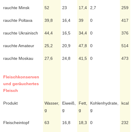
rauchte Minsk
52
23
17,4
2,7
259
rauchte Poltava
39,8
16,4
39
0
417
rauchte Ukrainisch
44,4
16,5
34,4
0
376
rauchte Amateur
25,2
20,9
47,8
0
514
rauchte Moskau
27,6
24,8
41,5
0
473
Fleischkonserven
und geräuchertes
Fleisch
Produkt
Wasser,
Eiweiß,
Fett,
Kohlenhydrate,
kcal
g
g
g
g
Fleischeintopf
63
16,8
18,3
0
232