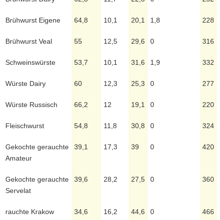
Brühwurst Eigene
64,8
10,1
20,1
1,8
228
Brühwurst Veal
55
12,5
29,6
0
316
Schweinswürste
53,7
10,1
31,6
1,9
332
Würste Dairy
60
12,3
25,3
0
277
Würste Russisch
66,2
12
19,1
0
220
Fleischwurst
54,8
11,8
30,8
0
324
Gekochte gerauchte
39,1
17,3
39
0
420
Amateur
Gekochte gerauchte
39,6
28,2
27,5
0
360
Servelat
rauchte Krakow
34,6
16,2
44,6
0
466