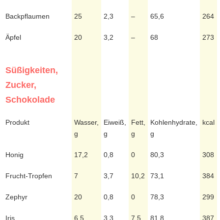
Backpflaumen
25
2,3
–
65,6
264
Äpfel
20
3,2
–
68
273
Süßigkeiten,
Zucker,
Schokolade
Produkt
Wasser,
Eiweiß,
Fett,
Kohlenhydrate,
kcal
g
g
g
g
Honig
17,2
0,8
0
80,3
308
Frucht-Tropfen
7
3,7
10,2
73,1
384
Zephyr
20
0,8
0
78,3
299
Iris
6,5
3,3
7,5
81,8
387