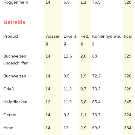
Roggenmehl
14
6,9
1,1
76,9
326
Getreide
Produkt
Wasser,
Eiweiß,
Fett,
Kohlenhydrate,
kcal
g
g
g
g
Buchweizen
14
12,6
2,6
68
329
ungeschliffen
Buchweizen
14
9,5
1,9
72,2
326
Grieß
14
11,3
0,7
73,3
326
Haferflocken
12
11,9
5,8
65,4
345
Gerste
14
9,3
1,1
73,7
324
Hirse
14
12
2,9
69,3
334