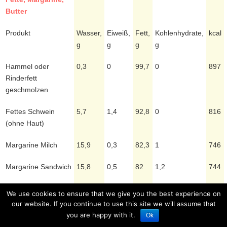
Butter
Produkt
Wasser,
Eiweiß,
Fett,
Kohlenhydrate,
kcal
g
g
g
g
Hammel oder
0,3
0
99,7
0
897
Rinderfett
geschmolzen
Fettes Schwein
5,7
1,4
92,8
0
816
(ohne Haut)
Margarine Milch
15,9
0,3
82,3
1
746
Margarine Sandwich
15,8
0,5
82
1,2
744
Mayonnaise
25
3,1
67
2,6
627
We use cookies to ensure that we give you the best experience on
our website. If you continue to use this site we will assume that
Pflanzenöl
0,1
0
99,9
0
899
you are happy with it.
Ok