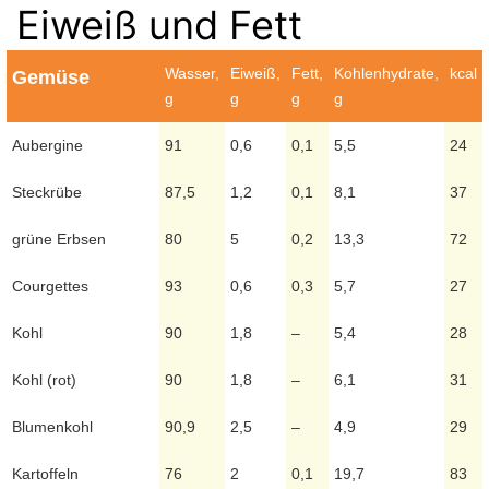
Eiweiß und Fett
Wasser,
Eiweiß,
Fett,
Kohlenhydrate,
kcal
Gemüse
g
g
g
g
Aubergine
91
0,6
0,1
5,5
24
Steckrübe
87,5
1,2
0,1
8,1
37
grüne Erbsen
80
5
0,2
13,3
72
Courgettes
93
0,6
0,3
5,7
27
Kohl
90
1,8
–
5,4
28
Kohl (rot)
90
1,8
–
6,1
31
Blumenkohl
90,9
2,5
–
4,9
29
Kartoffeln
76
2
0,1
19,7
83