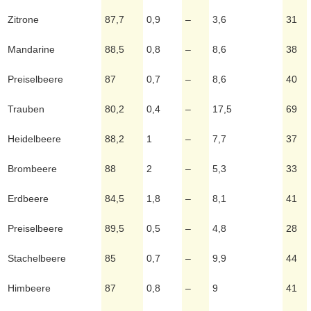
Zitrone
87,7
0,9
–
3,6
31
Mandarine
88,5
0,8
–
8,6
38
Preiselbeere
87
0,7
–
8,6
40
Trauben
80,2
0,4
–
17,5
69
Heidelbeere
88,2
1
–
7,7
37
Brombeere
88
2
–
5,3
33
Erdbeere
84,5
1,8
–
8,1
41
Preiselbeere
89,5
0,5
–
4,8
28
Stachelbeere
85
0,7
–
9,9
44
Himbeere
87
0,8
–
9
41