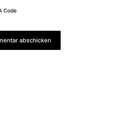
A Code
tion