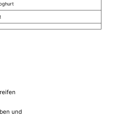
Joghurt
t
reifen
eben und