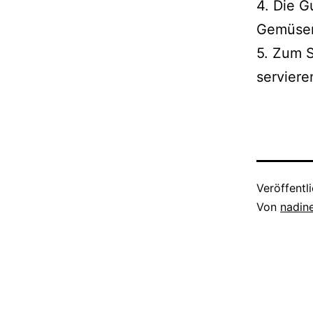
4. Die G
Gemüsen
5. Zum S
serviere
Veröffentl
Von
nadin