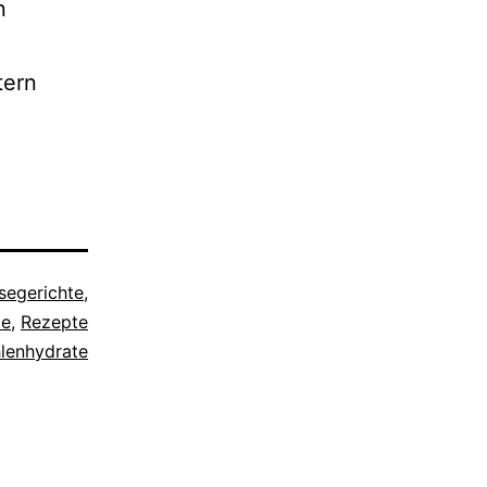
n
tern
egerichte
,
ie
,
Rezepte
lenhydrate