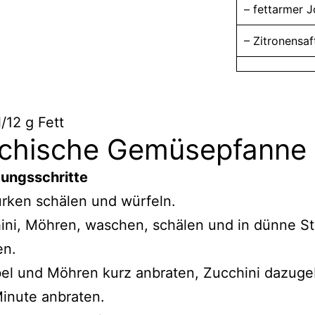
– fettarmer 
– Zitronensaf
/12 g Fett
echische Gemüsepfanne
tungsschritte
urken schälen und würfeln.
ini, Möhren, waschen, schälen und in dünne St
en.
bel und Möhren kurz anbraten, Zucchini dazug
inute anbraten.