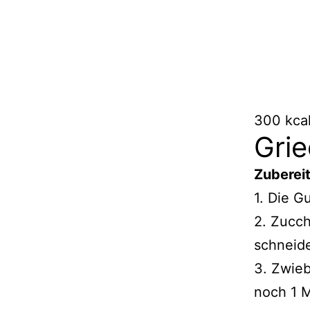
300 kcal
Gri
Zuberei
1. Die G
2. Zucch
schneid
3. Zwie
noch 1 M