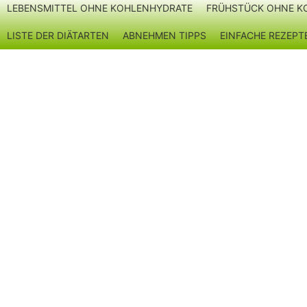
LEBENSMITTEL OHNE KOHLENHYDRATE
FRÜHSTÜCK OHNE K
Zum
Inhalt
LISTE DER DIÄTARTEN
ABNEHMEN TIPPS
EINFACHE REZEP
springen