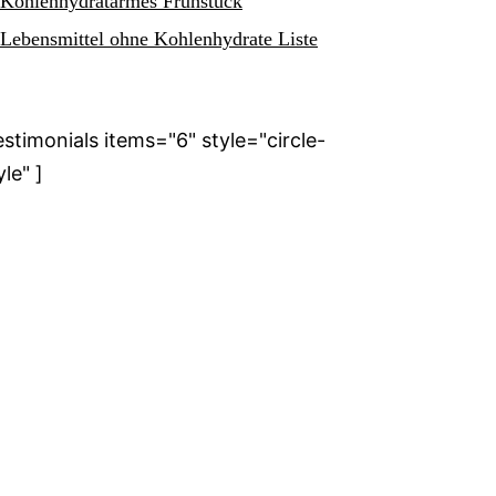
Kohlenhydratarmes Frühstück
Lebensmittel ohne Kohlenhydrate Liste
estimonials items="6" style="circle-
yle" ]