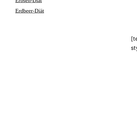
Erbsen-Diät
Erdbeer-Diät
[t
st