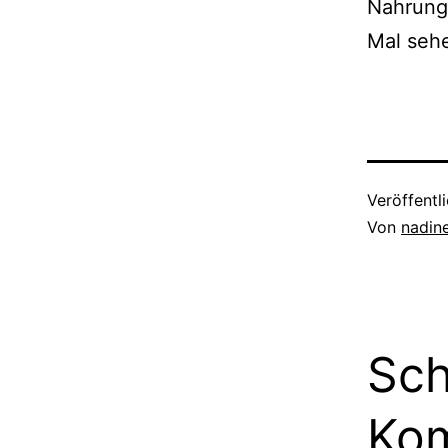
Nahrungs
Mal sehe
Veröffentl
Von
nadin
Sch
Ko