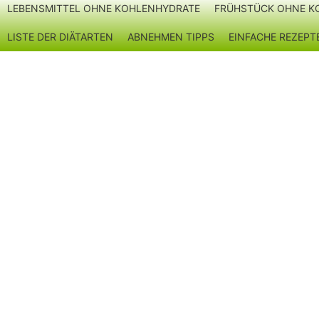
LEBENSMITTEL OHNE KOHLENHYDRATE
FRÜHSTÜCK OHNE K
Zum
Inhalt
LISTE DER DIÄTARTEN
ABNEHMEN TIPPS
EINFACHE REZEP
springen