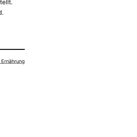
ellt.
d.
& Ernährung