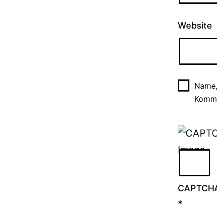
Website
Name,
Komme
CAPTCH
*